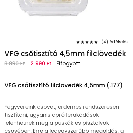
(
4
) értékelés
VFG csőtisztító 4,5mm filclövedék
3 890
Ft
2 990
Ft
Elfogyott
VFG csőtisztító filclövedék 4,5mm (.177)
Fegyvereink csövét, érdemes rendszeresen
tisztítani, ugyanis apró lerakódások
jelenhetnek meg a puskák és pisztolyok
csövében. Erre a legegyszerűbb megoldás, a