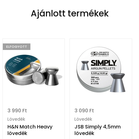
Ajánlott termékek
ELFOGYOTT
3 990
Ft
3 090
Ft
Lövedék
Lövedék
H&N Match Heavy
JSB Simply 4,5mm
lövedék
lövedék