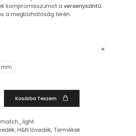
ek kompromisszumot a
versenyszintű
s a megbízhatóság terén.
5 mm
Kosárba Teszem
match_light
vedék
,
H&N lövedék
,
Termékek