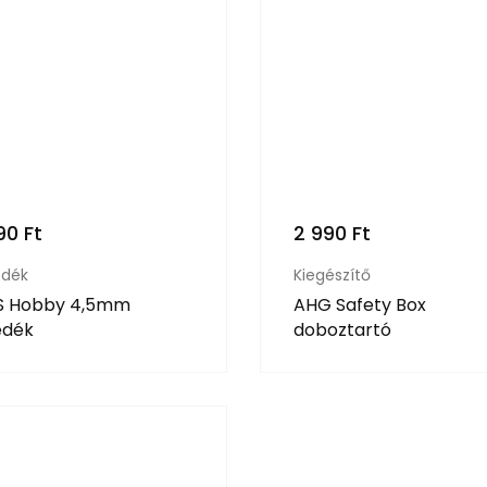
390
Ft
2 990
Ft
edék
Kiegészítő
 Hobby 4,5mm
AHG Safety Box
edék
doboztartó