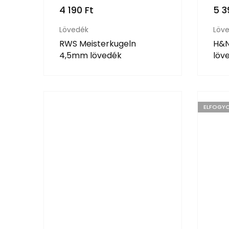
4 190
Ft
5 
Lövedék
Löv
RWS Meisterkugeln
H&N
4,5mm lövedék
löv
ELFOGY