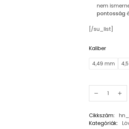
nem ismern
pontosság
é
[/su_list]
Kaliber
4,49 mm
4,
Cikkszám:
hn_
Kategóriák:
Lö