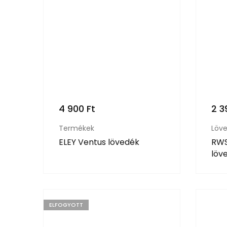
4 900
Ft
2 
Termékek
Löv
ELEY Ventus lövedék
RWS
löv
ELFOGYOTT