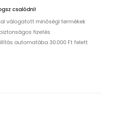
gsz csalódni!
tal válogatott minőségi termékek
biztonságos fizetés
llítás automatába 30.000 Ft felett