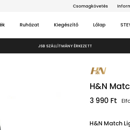
Csomagkövetés
Infor
ék
Ruházat
Kiegészítő
Lőlap
STE
JSB SZÁLLÍTMÁNY ÉRKEZETT
H&N Match
3 990
Ft
Elf
H&N Match Lig