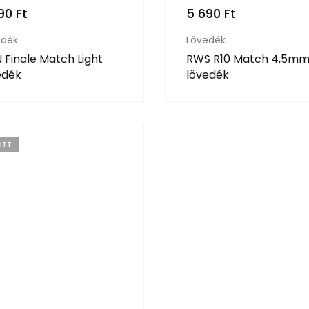
390
Ft
5 690
Ft
edék
Lövedék
 Finale Match Light
RWS R10 Match 4,5m
edék
lövedék
OTT