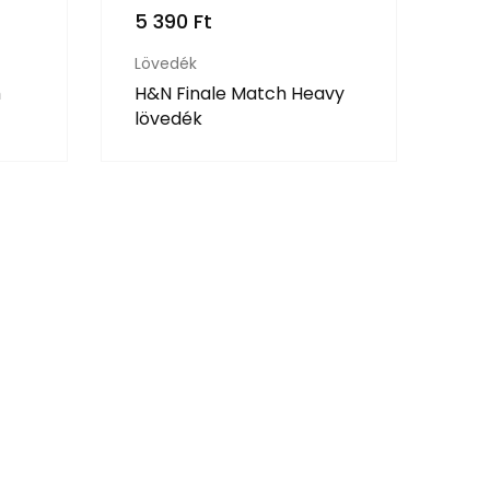
5 390
Ft
Lövedék
m
H&N Finale Match Heavy
lövedék