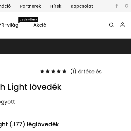
máció
Partnerek
Hírek
Kapcsolat
Csak nálunk
YR-világ
Akció
(
1
) értékelés
 Light lövedék
ogyott
ht (.177) léglövedék