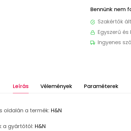
Bennünk nem fo
Szakértők ál
Egyszerű és 
Ingyenes szá
Leírás
Vélemények
Paraméterek
s oldalán a termék:
H&N
 a gyártótól:
H&N