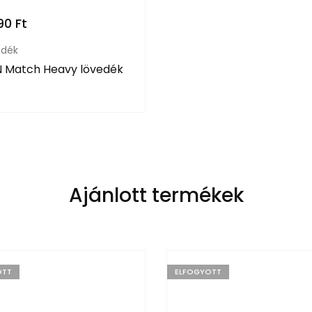
990
Ft
edék
 Match Heavy lövedék
Ajánlott termékek
OTT
ELFOGYOTT