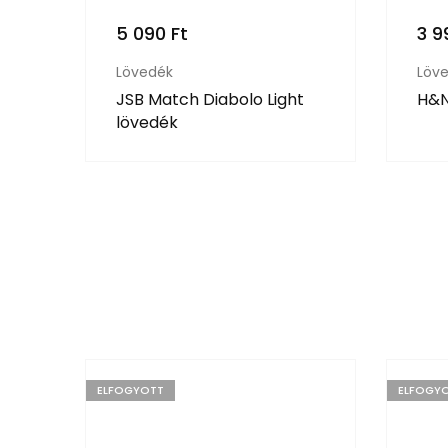
5 090
Ft
3 
Lövedék
Löv
JSB Match Diabolo Light
H&N
lövedék
ELFOGYOTT
ELFOGY