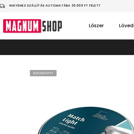
INGYENES SZÁLLÍTÁS AUTOMATÁBA 30.000 FT FELETT
Lőszer
Löved
MagnumShop
Üdvözlünk
a
sportlövő
felszerelésekkel
foglalkozó
webáruházunkban!
Légfegyver
|
Lövedék
ELFOGYOTT
|
Ruházat