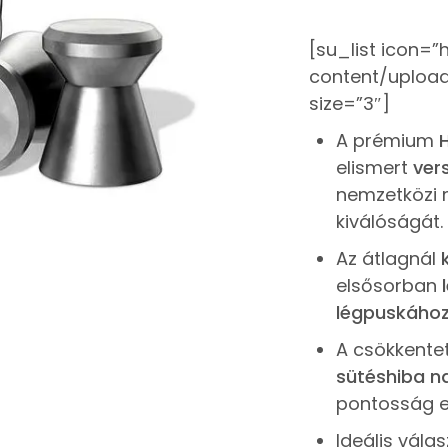
[su_list icon
content/upload
size=”3″]
A prémium
elismert
ver
nemzetközi 
kiválóságát.
Az átlagnál
elsősorban
légpuskáho
A csökkente
sütéshiba n
pontosság e
Ideális vála