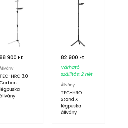
88 900
Ft
82 900
Ft
Várható
Állvány
szállítás: 2 hét
TEC-HRO 3.0
Carbon
Állvány
légpuska
TEC-HRO
állvány
Stand X
légpuska
állvány