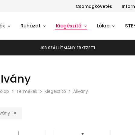
Csomagkövetés
Infor
ék
Ruházat
Kiegészítő
Lőlap
STE
JSB SZÁLLÍTMÁNY ÉRKEZETT
llvány
őlap
Termékek
Kiegészítő
Állvány
lvány