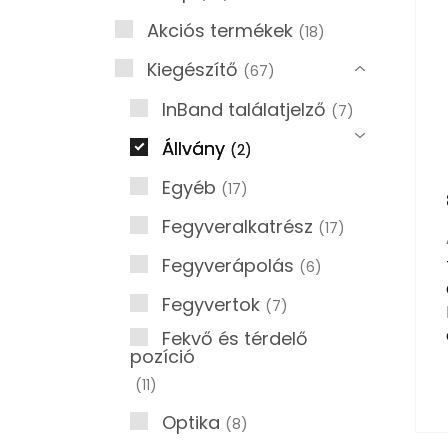
Akciós termékek
18
Kiegészítő
67
InBand találatjelző
7
Állvány
2
Egyéb
17
Fegyveralkatrész
17
Fegyverápolás
6
Fegyvertok
7
Fekvő és térdelő
pozíció
11
Optika
8