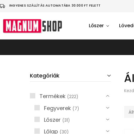
INGYENES SZÁLLÍTÁS AUTOMATÁBA 30.000 FT FELETT
Lőszer
Löved
MagnumShop
Üdvözlünk
a
sportlövő
felszerelésekkel
foglalkozó
webáruházunkban!
Légfegyver
|
Lövedék
Á
Kategóriák
|
Ruházat
Kezd
Termékek
222
Fegyverek
7
Ál
Lőszer
31
Lőlap
30