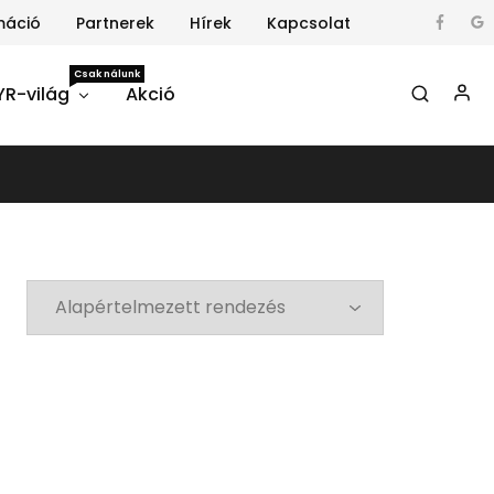
máció
Partnerek
Hírek
Kapcsolat
Csak nálunk
YR-világ
Akció