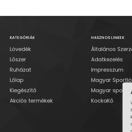
KATEGÓRIÁK
HASZNOS LINKEK
Lövedék
Általános Szerz
Lőszer
Adatkezelés
Ruházat
Impresszum
Lőlap
Magyar Sportl
Kiegészítő
Magyar sportlö
Akciós termékek
KockaKő