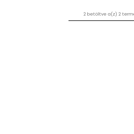
2
betöltve a(z)
2
term