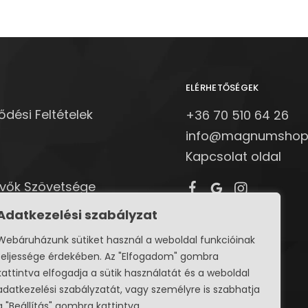
ELÉRHETŐSÉGEK
ődési Feltételek
+36 70 510 64 26
info@magnumshop
Kapcsolat oldal
övők Szövetsége
vő egyesületek
Adatkezelési szabályzat
Webáruházunk sütiket használ a weboldal funkcióinak
teljessége érdekében. Az "Elfogadom" gombra
kattintva elfogadja a sütik használatát és a weboldal
adatkezelési szabályzatát, vagy személyre is szabhatja
a "Beállítás" gombra kattintva.