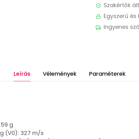
Szakértők ál
Egyszerű és 
Ingyenes szá
Leírás
Vélemények
Paraméterek
,59 g
g (V0): 327 m/s