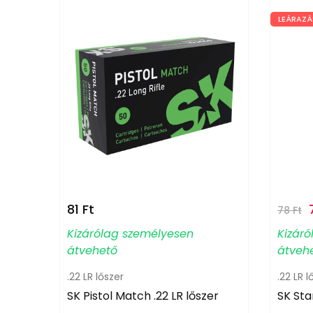
LEÁRAZÁ
81
Ft
78
Ft
Kizárólag személyesen
Kizár
átvehető
átveh
.22 LR lőszer
.22 LR l
SK Pistol Match .22 LR lőszer
SK Sta