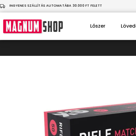
INGYENES SZÁLLÍTÁS AUTOMATÁBA 30.000 FT FELETT
Lőszer
Löved
MagnumShop
Üdvözlünk
a
sportlövő
felszerelésekkel
foglalkozó
webáruházunkban!
Légfegyver
|
Lövedék
|
Ruházat