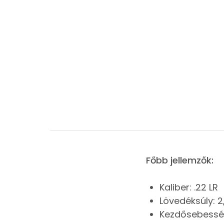
Főbb jellemzők:
Kaliber: .22 LR
Lövedéksúly: 2
Kezdősebessé