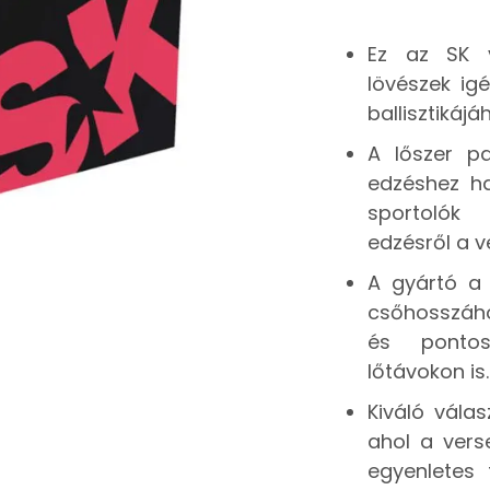
Ez az SK v
lövészek ig
ballisztikájá
A lőszer p
edzéshez ha
sportolók
edzésről a v
A gyártó a
csőhosszához
és ponto
lőtávokon is.
Kiváló vála
ahol a vers
egyenletes 