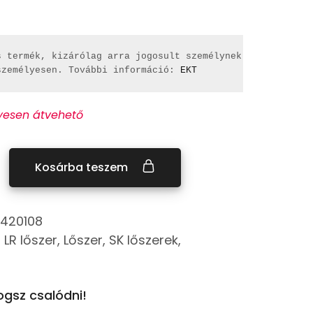
 termék, kizárólag arra jogosult személynek

személyesen. További információ: 
EKT
yesen átvehető
Kosárba teszem
420108
2 LR lőszer
,
Lőszer
,
SK lőszerek
,
gsz csalódni!