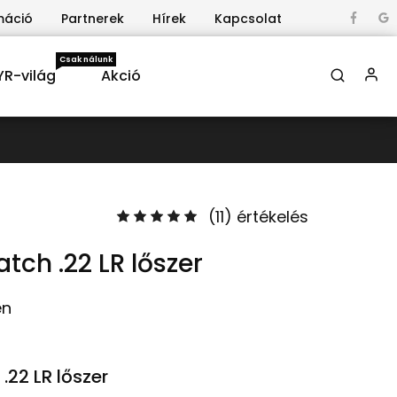
máció
Partnerek
Hírek
Kapcsolat
Csak nálunk
YR-világ
Akció
(
11
) értékelés
atch .22 LR lőszer
en
 .22 LR lőszer