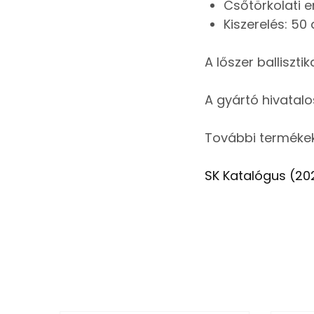
Csőtörkolati e
Kiszerelés: 5
A lőszer balliszt
A gyártó hivatal
További termékek
SK Katalógus (20