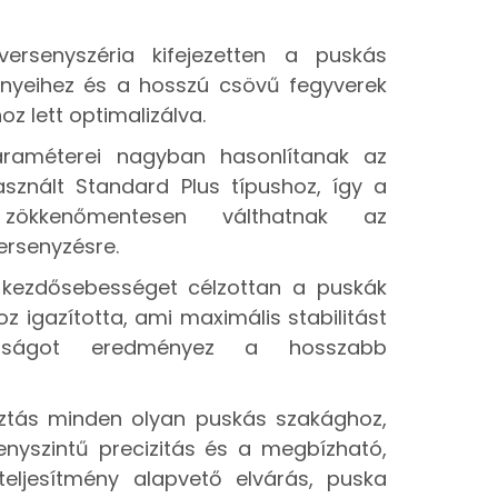
ersenyszéria kifejezetten a puskás
ényeihez és a hosszú csövű fegyverek
hoz lett optimalizálva.
araméterei nagyban hasonlítanak az
sznált Standard Plus típushoz, így a
 zökkenőmentesen válthatnak az
ersenyzésre.
 kezdősebességet célzottan a puskák
 igazította, ami maximális stabilitást
sságot eredményez a hosszabb
sztás minden olyan puskás szakághoz,
enyszintű precizitás és a megbízható,
teljesítmény alapvető elvárás, puska