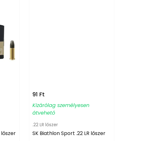
91
Ft
Kizárólag személyesen
átvehető
.22 LR lőszer
 lőszer
SK Biathlon Sport .22 LR lőszer