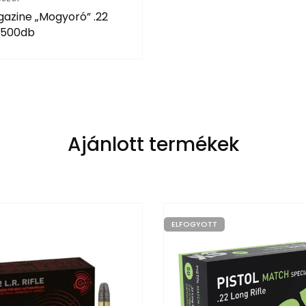
azine „Mogyoró” .22
 500db
Ajánlott termékek
ELFOGYOTT