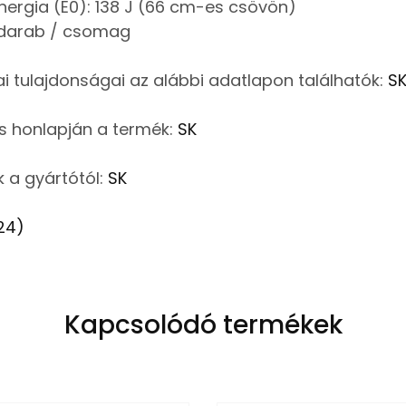
nergia (E0): 138 J (66 cm-es csövön)
0 darab / csomag
ikai tulajdonságai az alábbi adatlapon találhatók:
S
os honlapján a termék:
SK
 a gyártótól:
SK
24)
Kapcsolódó termékek