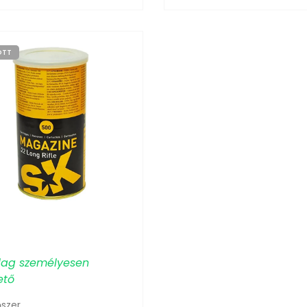
OTT
ólag személyesen
ető
őszer