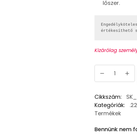
lőszer.
Engedélyköteles
értékesíthető 
Kizárólag személ
Cikkszám:
SK_
Kategóriák:
.2
Termékek
Bennünk nem fo