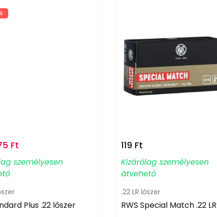
S
75
Ft
119
Ft
ólag személyesen
Kizárólag személyesen
ető
átvehető
őszer
.22 LR lőszer
ndard Plus .22 lőszer
RWS Special Match .22 LR