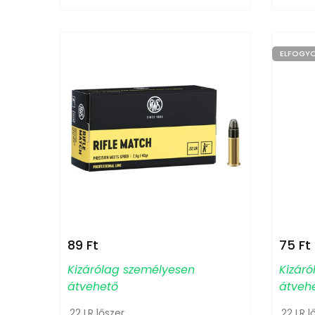
ELFOGY
89
Ft
75
Ft
Kizárólag személyesen
Kizár
átvehető
átveh
.22 LR lőszer
.22 LR l