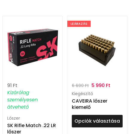
LEÁRAZÁS
91
Ft
5 990
Ft
6 690
Ft
Kizárólag
Kiegészítő
személyesen
CAVEIRA lőszer
átvehető
kiemelő
Lőszer
Opciók választása
SK Rifle Match .22 LR
lőszer