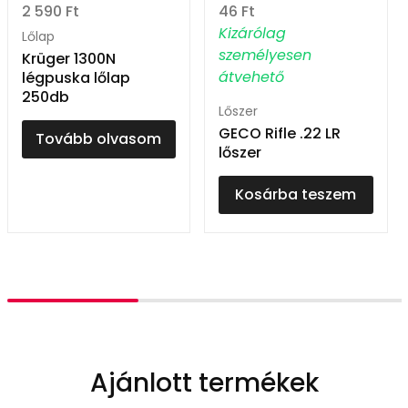
2 590
Ft
46
Ft
Kizárólag
Lőlap
személyesen
Krüger 1300N
átvehető
légpuska lőlap
250db
Lőszer
GECO Rifle .22 LR
Tovább olvasom
lőszer
Kosárba teszem
Ajánlott termékek