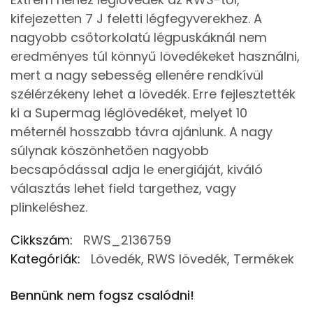
kifejezetten 7 J feletti légfegyverekhez. A
nagyobb csőtorkolatú légpuskáknál nem
eredményes túl könnyű lövedékeket használni,
mert a nagy sebesség ellenére rendkívül
szélérzékeny lehet a lövedék. Erre fejlesztették
ki a Supermag léglövedéket, melyet 10
méternél hosszabb távra ajánlunk. A nagy
súlynak köszönhetően nagyobb
becsapódással adja le energiáját, kiváló
választás lehet field targethez, vagy
plinkeléshez.
Cikkszám:
RWS_2136759
Kategóriák:
Lövedék
,
RWS lövedék
,
Termékek
Bennünk nem fogsz csalódni!