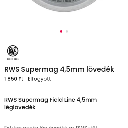
RWS Supermag 4,5mm lövedék
1 850
Ft
Elfogyott
RWS Supermag Field Line 4,5mm
léglövedék
Extrém nehéz léglövedék az RWS-től,