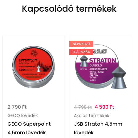
Kapcsolódó termékek
NÉPSZERŰ
LEÁRAZÁS
2 790
Ft
4 590
Ft
4 790
Ft
GECO lövedék
Akciós termékek
GECO Superpoint
JSB Straton 4,5mm
4,5mm lövedék
lövedék