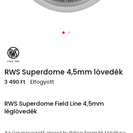
RWS Superdome 4,5mm lövedék
3 490
Ft
Elfogyott
RWS Superdome Field Line 4,5mm
léglövedék
Az úgynevezett angol bulldog formát tökélyre