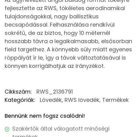
fejlesztette az RWS, tökéletes aerodinamikai
tulajdonságokkal, nagy ballisztikus
becsapódással. Felhasználása rendkívül
sokrétű, de az biztos, hogy 10 méternél
hosszabb távra a legalkalmasabb, elsősorban
field targethez. A könnyebb súly miatt egyenes
röppályát ír le, így a távok változtatásával is
könnyen korrigálhatjuk az irányzékot.
Cikkszám:
RWS_2136791
Kategóriák:
Lövedék
,
RWS lövedék
,
Termékek
Bennünk nem fogsz csalódni!
Szakértők által válogatott minőségi
termékek