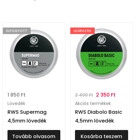
ELFOGYOTT
LEÁRAZÁS
1 850
Ft
2 350
Ft
2 490
Ft
Lövedék
Akciós termékek
RWS Supermag
RWS Diabolo Basic
4,5mm lövedék
4,5mm lövedék
Tovább olvasom
Kosárba teszem