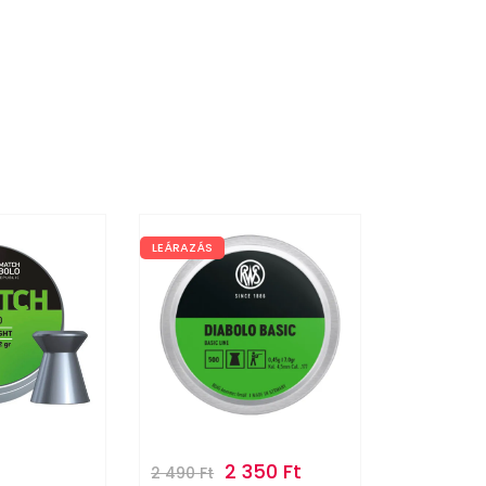
LEÁRAZÁS
2 350
Ft
28 490
2 490
Ft