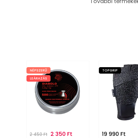
További termékek
NÉPSZERŰ
TOPGRIP
LEÁRAZÁS
2 350
Ft
19 990
Ft
2 450
Ft