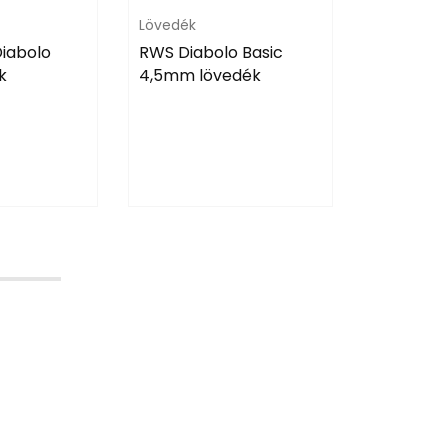
Lövedék
Már csak
készleten
iabolo
RWS Diabolo Basic
k
4,5mm lövedék
Optika
TEC-HRO 