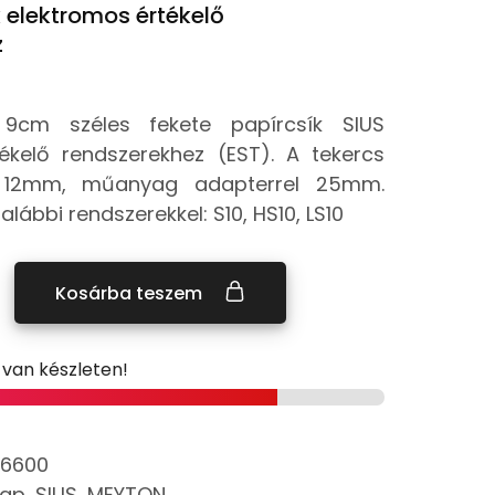
k elektromos értékelő
z
9cm széles fekete papírcsík SIUS
ékelő rendszerekhez (EST). A tekercs
 12mm, műanyag adapterrel 25mm.
alábbi rendszerekkel: S10, HS10, LS10
Kosárba teszem
 van készleten!
6600
lap
,
SIUS, MEYTON