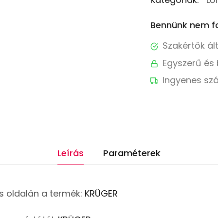
Bennünk nem fo
Szakértők ál
Egyszerű és 
Ingyenes szá
Leírás
Paraméterek
s oldalán a termék:
KRÜGER