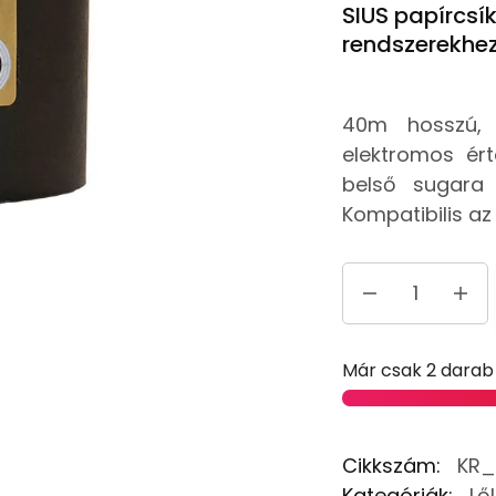
SIUS papírcsí
rendszerekhe
40m hosszú, 
elektromos ért
belső sugara
Kompatibilis az 
Már csak 2 darab
Cikkszám:
KR_
Kategóriák:
Lő