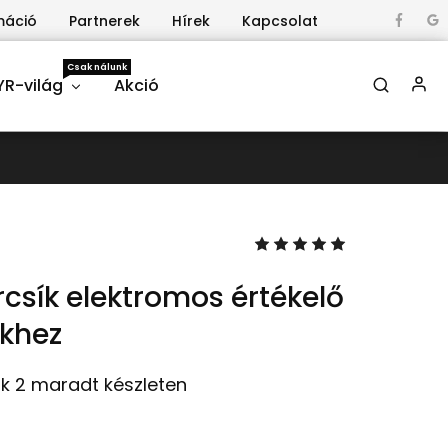
máció
Partnerek
Hírek
Kapcsolat
Csak nálunk
YR-világ
Akció
rcsík elektromos értékelő
ekhez
k 2 maradt készleten