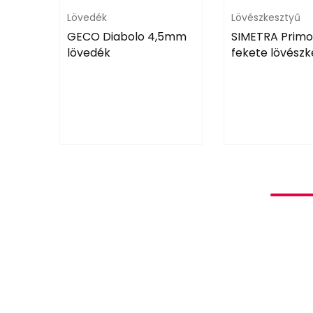
Lövedék
Lövészkesztyű
GECO Diabolo 4,5mm
SIMETRA Primof
lövedék
fekete lövészk