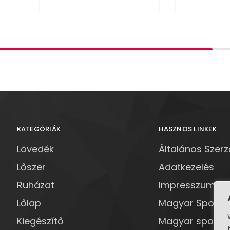
KATEGÓRIÁK
HASZNOS LINKEK
Lövedék
Általános Szerz
Lőszer
Adatkezelés
Ruházat
Impresszum
Lőlap
Magyar Sportl
Kiegészítő
Magyar sportlö