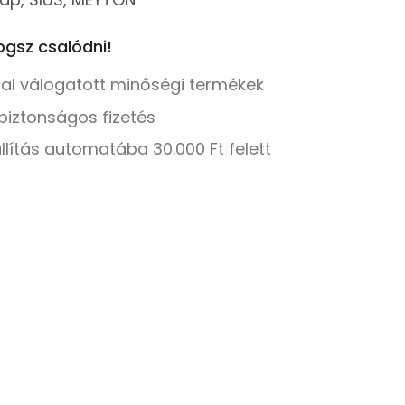
gsz csalódni!
tal válogatott minőségi termékek
biztonságos fizetés
llítás automatába 30.000 Ft felett