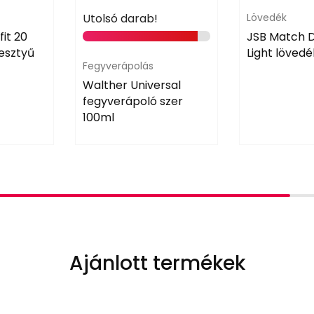
Utolsó darab!
Lövedék
it 20
JSB Match D
esztyű
Light lövedé
Fegyverápolás
Walther Universal
fegyverápoló szer
100ml
Ajánlott termékek