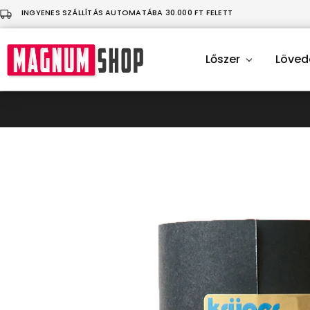
INGYENES SZÁLLÍTÁS AUTOMATÁBA 30.000 FT FELETT
Lőszer
Löved
MagnumShop
Üdvözlünk
a
sportlövő
felszerelésekkel
foglalkozó
webáruházunkban!
Légfegyver
|
Lövedék
|
Ruházat