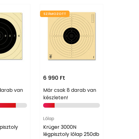
SZÁMOZOTT
6 990
Ft
2 250
Ft
darab van
Már csak 8 darab van
Lőlap
készleten!
Krüger 1
lőlap 25
Lőlap
pisztoly
Krüger 3000N
légpisztoly lőlap 250db