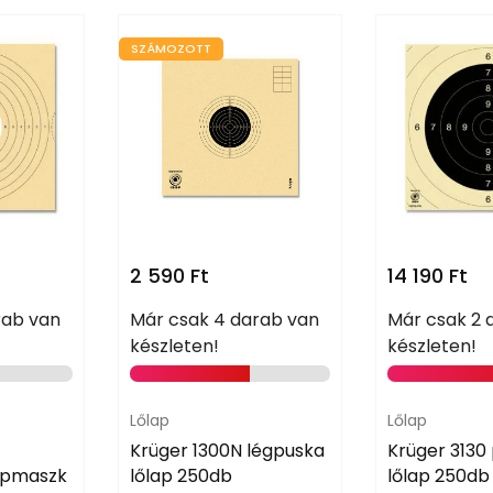
SZÁMOZOTT
2 590
Ft
14 190
Ft
rab van
Már csak 4 darab van
Már csak 2 
készleten!
készleten!
Lőlap
Lőlap
Krüger 1300N légpuska
Krüger 3130 
lapmaszk
lőlap 250db
lőlap 250db