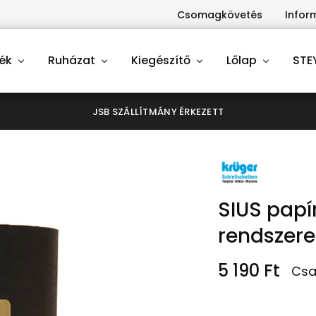
Csomagkövetés
Infor
ék
Ruházat
Kiegészítő
Lőlap
STE
JSB SZÁLLÍTMÁNY ÉRKEZETT
SIUS papí
rendszer
5 190
Ft
Csa