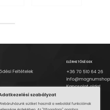
ELÉRHETŐSÉGEK
ődési Feltételek
+36 70 510 64 26
info@magnumshop
Kapcsolat oldal
Adatkezelési szabályzat
övők Szövetsége
Webáruházunk sütiket használ a weboldal funkcióinak
vő egyesületek
teljessége érdekében. Az "Elfogadom" gombra