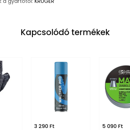
 a gyártótól:
KRÜGER
Kapcsolódó termékek
3 290
Ft
5 090
Ft