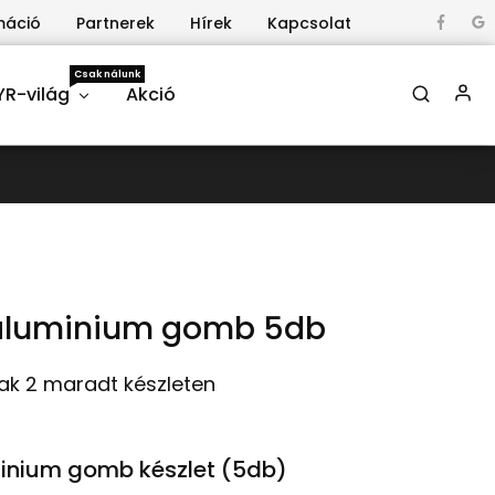
máció
Partnerek
Hírek
Kapcsolat
Csak nálunk
YR-világ
Akció
aluminium gomb 5db
ak 2 maradt készleten
inium gomb készlet (5db)