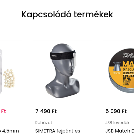
Kapcsolódó termékek
0
Ft
7 490
Ft
5 090
Ft
Ruházat
JSB lövedék
tó 4,5mm
SIMETRA fejpánt és
JSB Match D