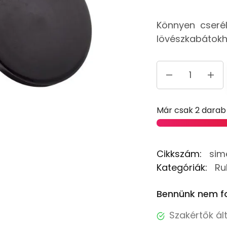
Könnyen cseré
lövészkabátokh
Már csak 2 darab
Cikkszám:
sim
Kategóriák:
Ru
Bennünk nem fo
Szakértők ál