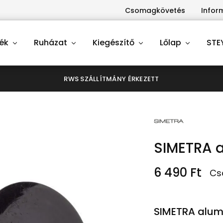
Csomagkövetés
Infor
ék
Ruházat
Kiegészítő
Lőlap
STE
RWS SZÁLLÍTMÁNY ÉRKEZETT
SIMETRA 
6 490
Ft
Cs
SIMETRA alum