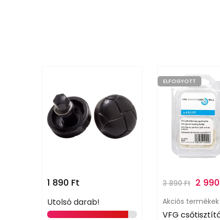
ELFOGYOTT
1 890
Ft
2 99
3 890
Ft
Utolsó darab!
Akciós termékek
VFG csőtisztí