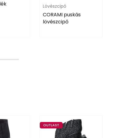
dék
szemelle
Lövészcipő
CORAMI puskás
lövészcipő
OUTLAST