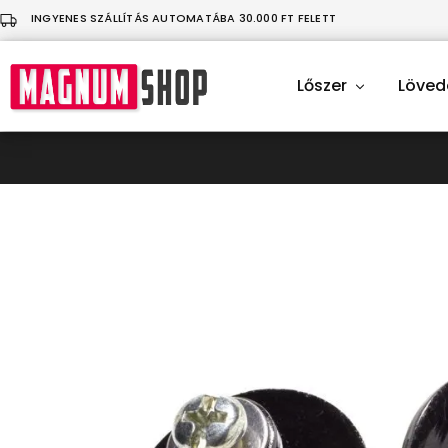
INGYENES SZÁLLÍTÁS AUTOMATÁBA 30.000 FT FELETT
Lőszer
Löved
MagnumShop
Üdvözlünk
a
sportlövő
felszerelésekkel
foglalkozó
webáruházunkban!
Légfegyver
|
Lövedék
|
Ruházat