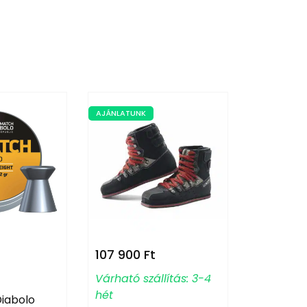
AJÁNLATUNK
107 900
Ft
7 990
Ft
Várható szállítás: 3-4
Ruházat
hét
iabolo
SIMETRA 