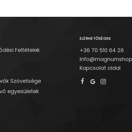
ELÉRHETŐSÉGEK
ődési Feltételek
+36 70 510 64 26
info@magnumshop
Kapcsolat oldal
övők Szövetsége
vő egyesületek