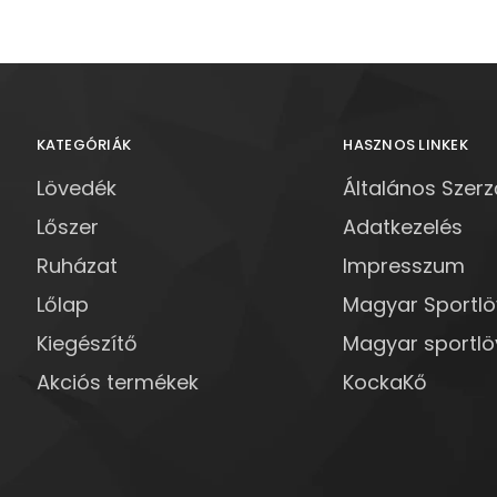
KATEGÓRIÁK
HASZNOS LINKEK
Lövedék
Általános Szerz
Lőszer
Adatkezelés
Ruházat
Impresszum
Lőlap
Magyar Sportl
Kiegészítő
Magyar sportlö
Akciós termékek
KockaKő