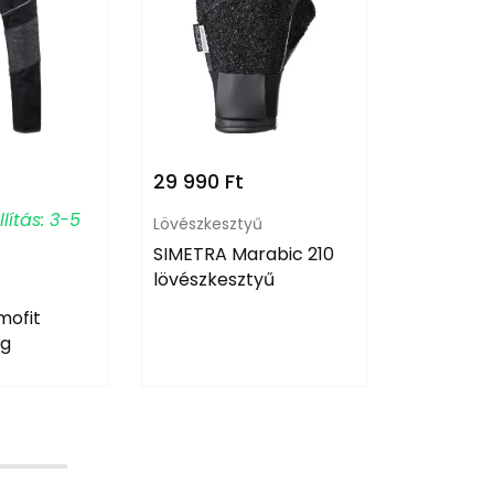
29 990
Ft
87 900
F
lítás: 3-5
Várható s
Lövészkesztyű
hét
SIMETRA Marabic 210
lövészkesztyű
g
Lövészkab
mofit
SIMETRA P
ág
lövészka