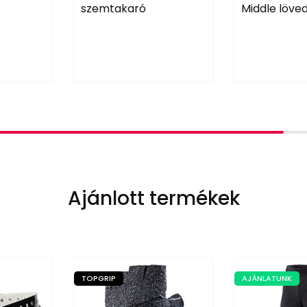
szemtakaró
Middle löve
Ajánlott termékek
TOPGRIP
AJÁNLATUNK