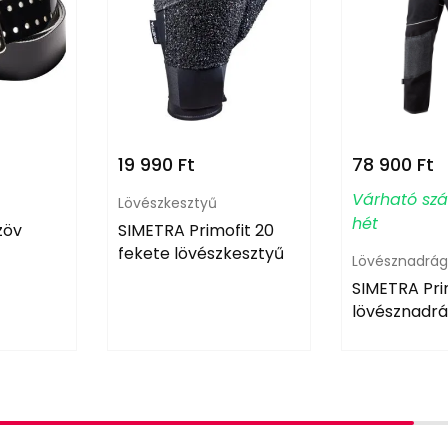
19 990
Ft
78 900
Ft
Várható szál
Lövészkesztyű
hét
zöv
SIMETRA Primofit 20
fekete lövészkesztyű
Lövésznadrá
SIMETRA Pri
lövésznadr