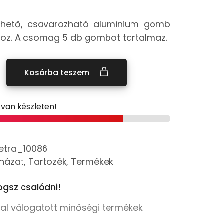
lhető, csavarozható aluminium gomb
oz. A csomag 5 db gombot tartalmaz.
Kosárba teszem
 van készleten!
etra_10086
házat
,
Tartozék
,
Termékek
gsz csalódni!
tal válogatott minőségi termékek