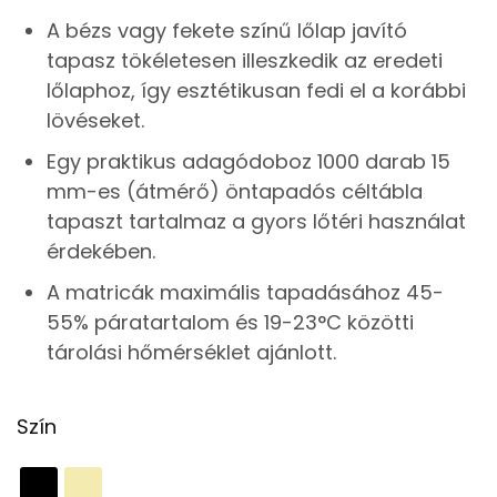
A bézs vagy fekete színű lőlap javító
tapasz tökéletesen illeszkedik az eredeti
lőlaphoz, így esztétikusan fedi el a korábbi
lövéseket.
Egy praktikus adagódoboz 1000 darab 15
mm-es (átmérő) öntapadós céltábla
tapaszt tartalmaz a gyors lőtéri használat
érdekében.
A matricák maximális tapadásához 45-
55% páratartalom és 19-23°C közötti
tárolási hőmérséklet ajánlott.
Szín