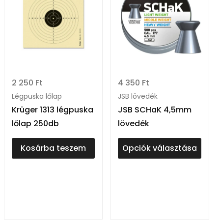
2 250
Ft
4 350
Ft
Légpuska lőlap
JSB lövedék
Krüger 1313 légpuska
JSB SCHaK 4,5mm
lőlap 250db
lövedék
Kosárba teszem
Opciók választása