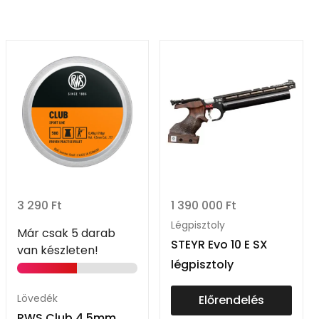
3 290
Ft
1 390 000
Ft
Légpisztoly
Már csak 5 darab
STEYR Evo 10 E SX
van készleten!
légpisztoly
Lövedék
Előrendelés
RWS Club 4,5mm