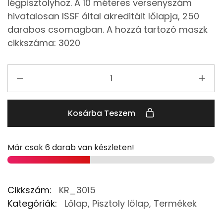
légpisztolyhoz. A 10 méteres versenyszám
hivatalosan ISSF által akreditált lőlapja, 250
darabos csomagban. A hozzá tartozó maszk
cikkszáma: 3020
Kosárba Teszem
Már csak 6 darab van készleten!
Cikkszám:
KR_3015
Kategóriák:
Lőlap
,
Pisztoly lőlap
,
Termékek