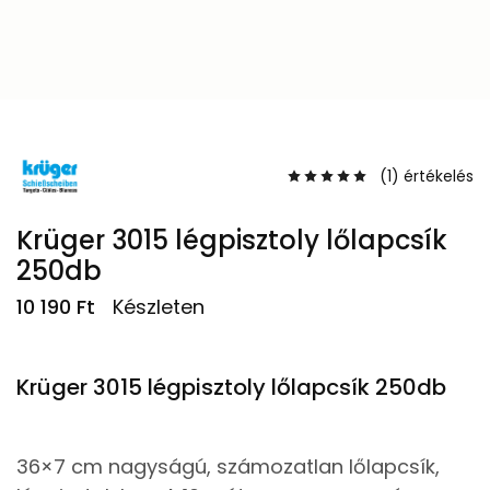
(
1
) értékelés
Krüger 3015 légpisztoly lőlapcsík
250db
10 190
Ft
Készleten
Krüger 3015 légpisztoly lőlapcsík 250db
36×7 cm nagyságú, számozatlan lőlapcsík,