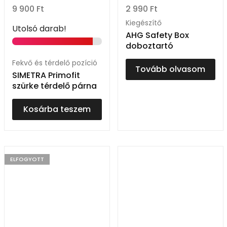
9 900
Ft
2 990
Ft
Kiegészítő
Utolsó darab!
AHG Safety Box
doboztartó
Fekvő és térdelő pozíció
Tovább olvasom
SIMETRA Primofit
szürke térdelő párna
Kosárba teszem
ELFOGYOTT