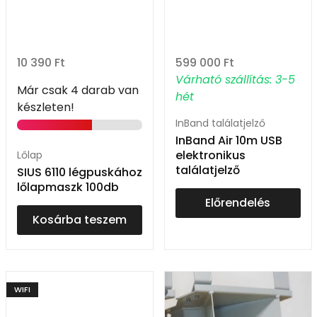
10 390
Ft
599 000
Ft
Várható szállítás: 3-5
Már csak 4 darab van
hét
készleten!
InBand találatjelző
InBand Air 10m USB
elektronikus
Lőlap
találatjelző
SIUS 6110 légpuskához
lőlapmaszk 100db
Előrendelés
Kosárba teszem
WIFI