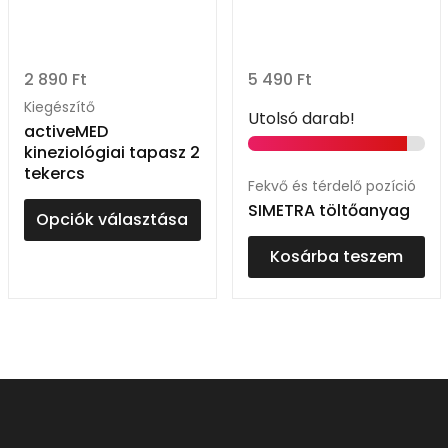
2 890
Ft
5 490
Ft
Kiegészítő
Utolsó darab!
activeMED
kineziológiai tapasz 2
tekercs
Fekvő és térdelő pozíció
SIMETRA töltőanyag
Opciók választása
Kosárba teszem