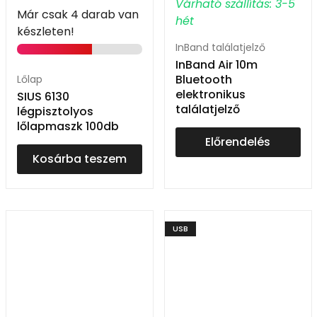
Várható szállítás: 3-5
Már csak 4 darab van
hét
készleten!
InBand találatjelző
InBand Air 10m
Bluetooth
Lőlap
elektronikus
SIUS 6130
találatjelző
légpisztolyos
lőlapmaszk 100db
Előrendelés
Kosárba teszem
USB