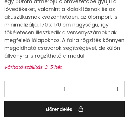
egy 50mm átmérőjű ólomvezetőbe gyűjti a
lövedékeket, valamint a kialakításnak és az
akusztikusnak ksözönhetően, az ólomport is
minimalizálja. 170 x 170 cm nagyságú, így
tökéletesen illeszkedik a versenyszámoknak
megfelelő lőlapokhoz. A falra rögzítés könnyen
megoldható csavarok segítségével, de külön
állványra is rögzíthető a modul.
Várható szállítás: 3-5 hét
Előrendelés