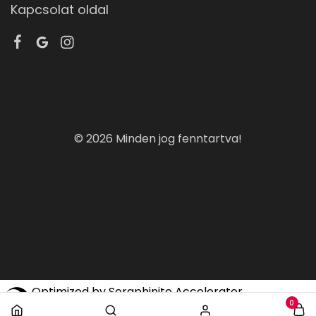
Kapcsolat oldal
© 2026 Minden jog fenntartva!
Optimized by Seraphinite Accelerator
0
Turns on site high speed to be attractive for people and search
engines.