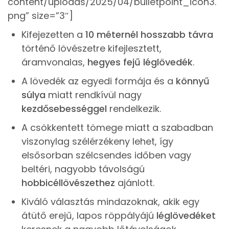
content/uploads/2025/04/bulletpoint_icon3.
png” size=”3″]
Kifejezetten a
10 méternél hosszabb távra
történő lövészetre kifejlesztett,
áramvonalas,
hegyes fejű léglövedék
.
A lövedék az egyedi formája és a
könnyű
súlya
miatt rendkívül nagy
kezdősebességgel
rendelkezik.
A csökkentett tömege miatt a szabadban
viszonylag szélérzékeny lehet, így
elsősorban szélcsendes időben vagy
beltéri, nagyobb távolságú
hobbicéllövészethez
ajánlott.
Kiváló választás mindazoknak, akik egy
átütő erejű, lapos röppályájú
léglövedéket