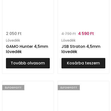
2 050
Ft
4 590
Ft
4 790
Ft
Lövedék
Lövedék
GAMO Hunter 4,5mm
JSB Straton 4,5mm
lövedék
lövedék
Tovább olvasom
Kosárba teszem
ELFOGYOTT
ELFOGYOTT