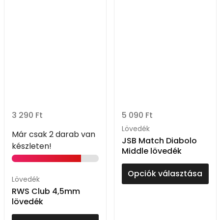
3 290
Ft
5 090
Ft
Lövedék
Már csak 2 darab van
JSB Match Diabolo
készleten!
Middle lövedék
Opciók választása
Lövedék
RWS Club 4,5mm
lövedék