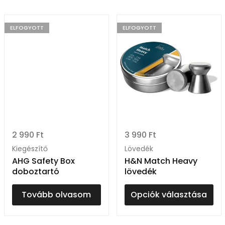
ELFOGYOTT
ELFOGYOTT
2 990
Ft
3 990
Ft
Kiegészítő
Lövedék
AHG Safety Box
H&N Match Heavy
doboztartó
lövedék
Tovább olvasom
Opciók választása