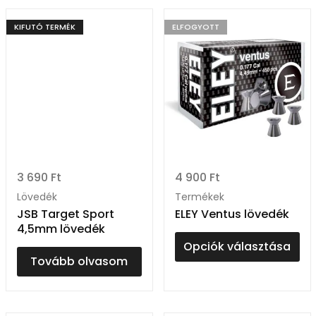
KIFUTÓ TERMÉK
ELFOGYOTT
3 690
Ft
4 900
Ft
Lövedék
Termékek
JSB Target Sport
ELEY Ventus lövedék
4,5mm lövedék
Opciók választása
Tovább olvasom