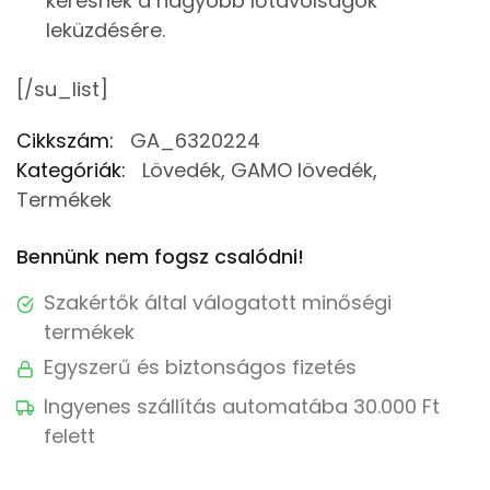
keresnek a nagyobb lőtávolságok
leküzdésére.
[/su_list]
Cikkszám:
GA_6320224
Kategóriák:
Lövedék
,
GAMO lövedék
,
Termékek
Bennünk nem fogsz csalódni!
Szakértők által válogatott minőségi
termékek
Egyszerű és biztonságos fizetés
Ingyenes szállítás automatába 30.000 Ft
felett