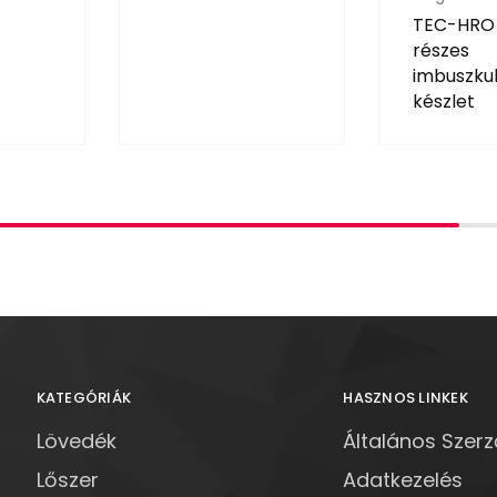
TEC-HRO
részes
imbuszku
készlet
KATEGÓRIÁK
HASZNOS LINKEK
Lövedék
Általános Szerz
Lőszer
Adatkezelés