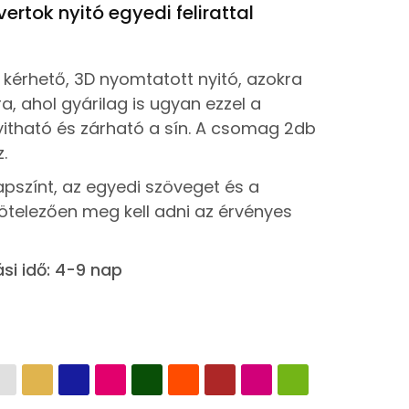
ertok nyitó egyedi felirattal
al kérhető, 3D nyomtatott nyitó, azokra
a, ahol gyárilag is ugyan ezzel a
itható és zárható a sín. A csomag 2db
.
apszínt, az egyedi szöveget és a
ötelezően meg kell adni az érvényes
ási idő: 4-9 nap