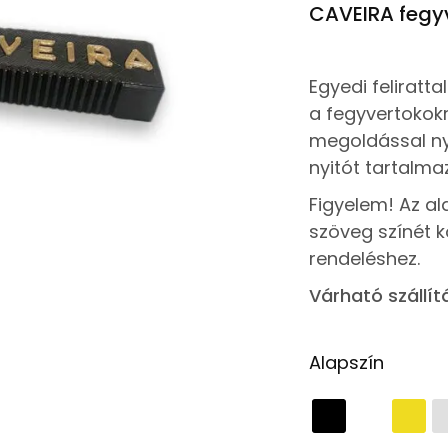
CAVEIRA fegyv
Egyedi feliratt
a fegyvertokokr
megoldással ny
nyitót tartalmaz
Figyelem! Az al
szöveg színét k
rendeléshez.
Várható szállít
Alapszín