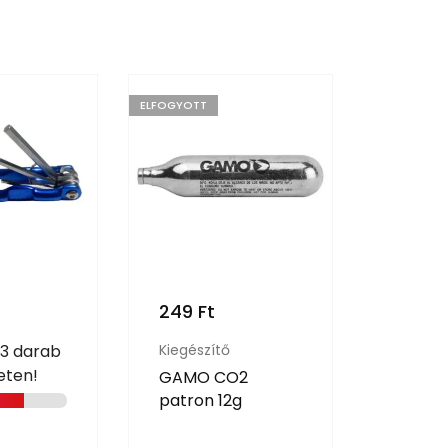
ELFOGYOTT
249
Ft
2 990
 3 darab
Kiegészítő
Utolsó
eten!
GAMO CO2
patron 12g
Kiegész
Fritzm