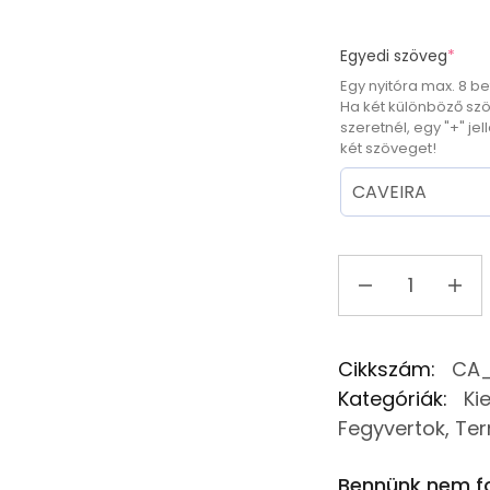
Egyedi szöveg
*
Egy nyitóra max. 8 be
Ha két különböző sz
szeretnél, egy "+" jel
két szöveget!
Cikkszám:
CA_
Kategóriák:
Ki
Fegyvertok
,
Te
Bennünk nem fo