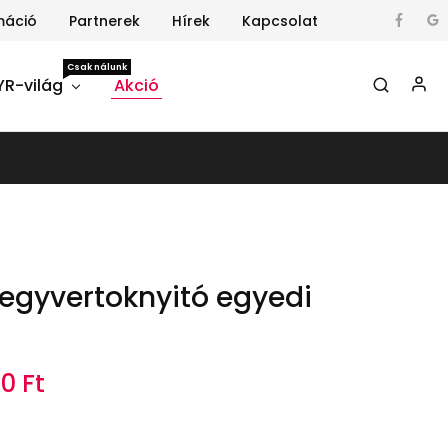
máció
Partnerek
Hírek
Kapcsolat
Csak nálunk
YR-világ
Akció
egyvertoknyitó egyedi
90
Ft