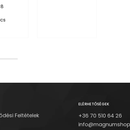
 8
lcs
ELÉRHETŐSÉGEK
ődési Feltételek
+36 70 510 64 26
info@magnumshop