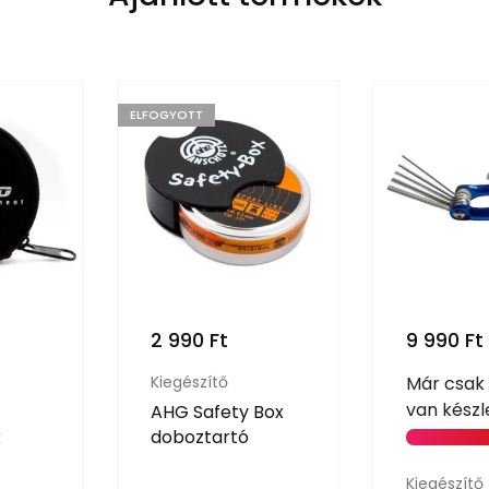
ELFOGYOTT
2 990
Ft
9 990
Ft
Kiegészítő
Már csak
van készl
AHG Safety Box
k
doboztartó
Kiegészítő