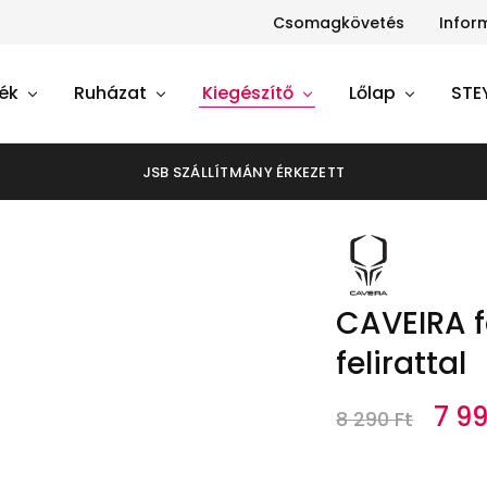
Csomagkövetés
Infor
ék
Ruházat
Kiegészítő
Lőlap
STE
JSB SZÁLLÍTMÁNY ÉRKEZETT
CAVEIRA f
felirattal
7 9
8 290
Ft