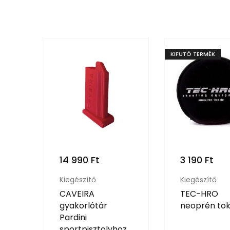
KIFUTÓ TERMÉK
14 990
Ft
3 190
Ft
Kiegészítő
Kiegészítő
CAVEIRA
TEC-HRO
gyakorlótár
neoprén to
Pardini
sportpisztolyhoz