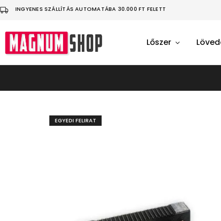
INGYENES SZÁLLÍTÁS AUTOMATÁBA 30.000 FT FELETT
Lőszer
Löved
MagnumShop
Üdvözlünk
a
sportlövő
felszerelésekkel
foglalkozó
webáruházunkban!
Légfegyver
|
Lövedék
EGYEDI FELIRAT
|
Ruházat