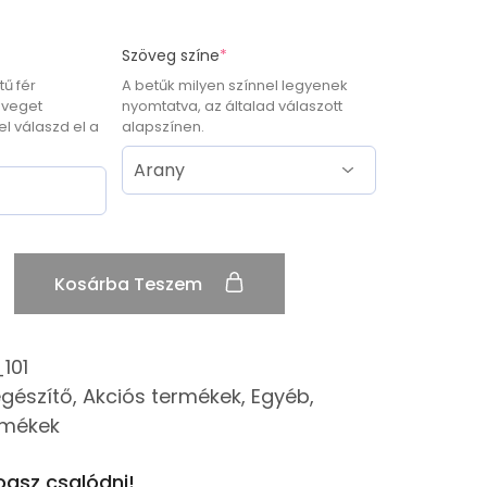
Szöveg színe
*
tű fér
A betűk milyen színnel legyenek
öveget
nyomtatva, az általad válaszott
lel válaszd el a
alapszínen.
Kosárba Teszem
101
egészítő
,
Akciós termékek
,
Egyéb
,
rmékek
gsz csalódni!