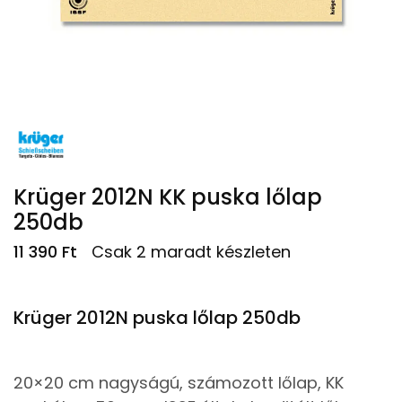
Krüger 2012N KK puska lőlap
250db
11 390
Ft
Csak 2 maradt készleten
Krüger 2012N puska lőlap 250db
20×20 cm nagyságú, számozott lőlap, KK