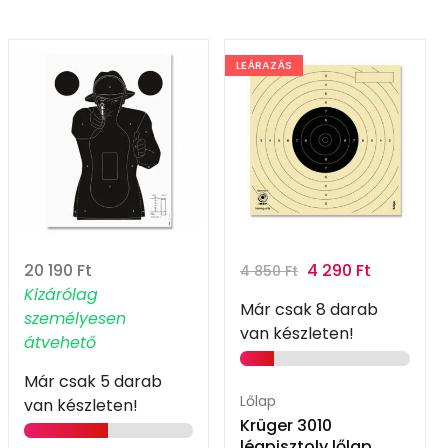
LEÁRAZÁS
20 190
Ft
4 290
Ft
4 850
Ft
Kizárólag
Már csak 8 darab
személyesen
van készleten!
átvehető
Már csak 5 darab
Lőlap
van készleten!
Krüger 3010
légpisztoly lőlap