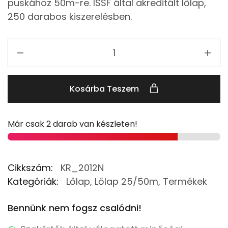
puskához 50m-re. ISSF által akreditált lőlap,
250 darabos kiszerelésben.
Kosárba Teszem
Már csak 2 darab van készleten!
Cikkszám:
KR_2012N
Kategóriák:
Lőlap
,
Lőlap 25/50m
,
Termékek
Bennünk nem fogsz csalódni!