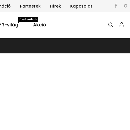
máció
Partnerek
Hírek
Kapcsolat
Csak nálunk
YR-világ
Akció