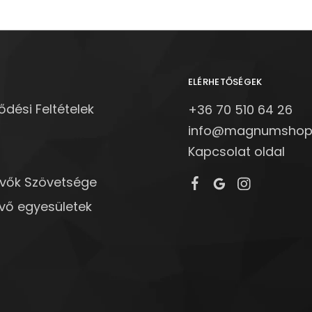
ELÉRHETŐSÉGEK
ődési Feltételek
+36 70 510 64 26
info@magnumshop
Kapcsolat oldal
övők Szövetsége
vő egyesületek