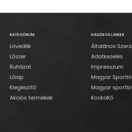
KATEGÓRIÁK
HASZNOS LINKEK
Lövedék
Általános Szerz
Lőszer
Adatkezelés
Ruházat
Impresszum
Lőlap
Magyar Sportl
Kiegészítő
Magyar sportlö
Akciós termékek
KockaKő