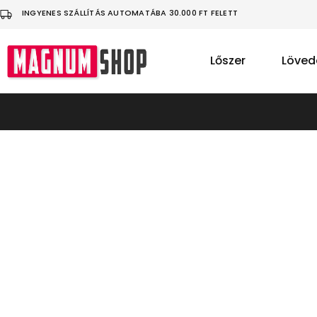
INGYENES SZÁLLÍTÁS AUTOMATÁBA 30.000 FT FELETT
Lőszer
Löved
MagnumShop
Üdvözlünk
a
sportlövő
felszerelésekkel
foglalkozó
webáruházunkban!
Légfegyver
|
Lövedék
|
Ruházat